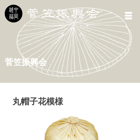
菅笠振興会
丸帽子花模様