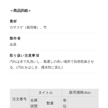
＜商品詳細＞
素材
カサスゲ（栽培種）、竹
製作者
会員
取り扱い注意事項
汚れは水で丸洗いし、風通しの良い場所で自然乾燥させ
る。(汚れをはじき、撥水性に富む)
販売価格
タイトル
(税込)
注文番号
在庫
単
数量
状態
位