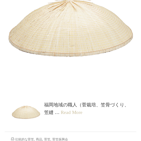
胴深笠
福岡地域の職人（菅栽培、笠骨づくり、
笠縫 …
Read More
伝統的な菅笠
,
商品
,
菅笠
,
菅笠振興会