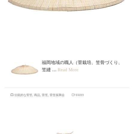
大野笠
福岡地域の職人（菅栽培、笠骨づくり、
笠縫 …
Read More
伝統的な菅笠
,
商品
,
菅笠
,
菅笠振興会
SS019