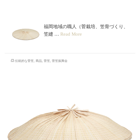
一文字笠
福岡地域の職人（菅栽培、笠骨づくり、
笠縫 …
Read More
伝統的な菅笠
,
商品
,
菅笠
,
菅笠振興会