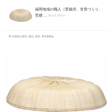
福岡地域の職人（菅栽培、笠骨づくり、
笠縫 …
Read More
伝統的な菅笠
,
商品
,
菅笠
,
菅笠振興会