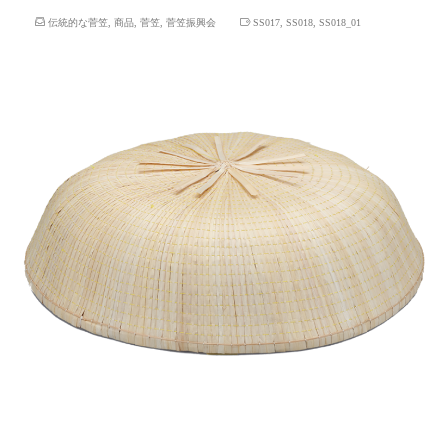
伝統的な菅笠
,
商品
,
菅笠
,
菅笠振興会
SS017
,
SS018
,
SS018_01
三度笠