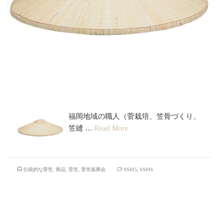
角笠
福岡地域の職人（菅栽培、笠骨づくり、
笠縫 …
Read More
伝統的な菅笠
,
商品
,
菅笠
,
菅笠振興会
SS015
,
SS016