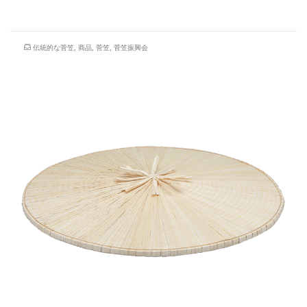
伝統的な菅笠
,
商品
,
菅笠
,
菅笠振興会