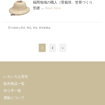
福岡地域の職人（菅栽培、笠骨づくり、
笠縫 …
Read More
伝統的な菅笠
,
商品
,
菅笠
,
菅笠振興会
1
2
»
いろいろな菅笠
販売商品一覧
作り手一覧
通販について