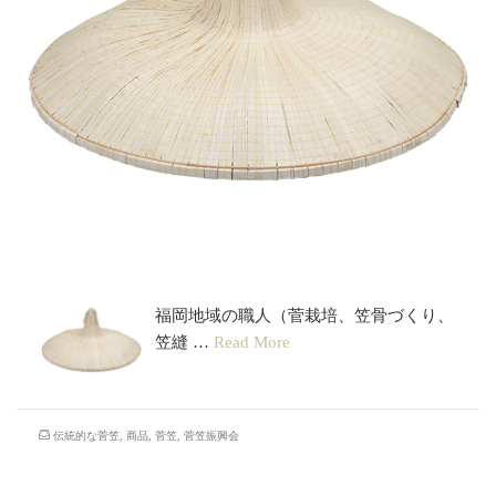
市女笠
福岡地域の職人（菅栽培、笠骨づくり、
笠縫 …
Read More
伝統的な菅笠
,
商品
,
菅笠
,
菅笠振興会