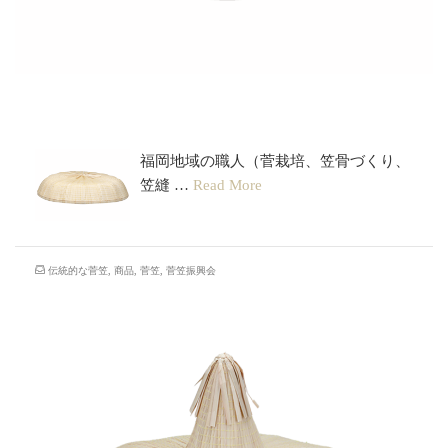
妻折笠
福岡地域の職人（菅栽培、笠骨づくり、
笠縫 …
Read More
伝統的な菅笠
,
商品
,
菅笠
,
菅笠振興会